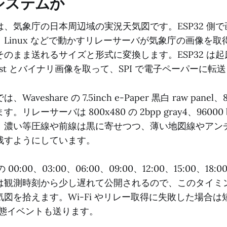
システムか
、気象庁の日本周辺域の実況天気図です。ESP32 側
Linux などで動かすリレーサーバが気象庁の画像を取得
のまま送れるサイズと形式に変換します。ESP32 は
fest とバイナリ画像を取って、SPI で電子ペーパーに転
aveshare の 7.5inch e-Paper 黒白 raw panel
リレーサーバは 800x480 の 2bpp gray4、96000 
。濃い等圧線や前線は黒に寄せつつ、薄い地図線やアン
残すようにしています。
00:00、03:00、06:00、09:00、12:00、15:00、18:0
は観測時刻から少し遅れて公開されるので、このタイミ
図を拾えます。Wi-Fi やリレー取得に失敗した場合
状態イベントも送ります。