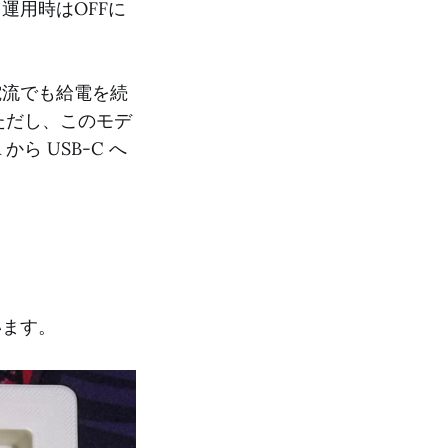
運用時はOFFに
小電流でも給電を続
す。ただし、このモデ
 から USB-C へ
います。