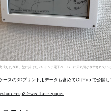
完成した表面。壁に掛けた 7.5 インチ電子ペーパーに天気図が表示されてい
ケースの3Dプリント用データも含めてGitHub で公開
eshare-esp32-weather-epaper