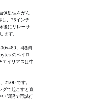
で画像処理をがん
し、7.5インチ
起床後にリレーサ
送します。
、800x480、4階調
bytes のペイロ
チエイリアスは中
0、21:00 です。
ングで起こすと直
は短い間隔で再試行