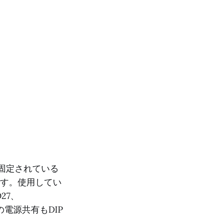
配線が固定されている
です。使用してい
O27、
への電源共有もDIP