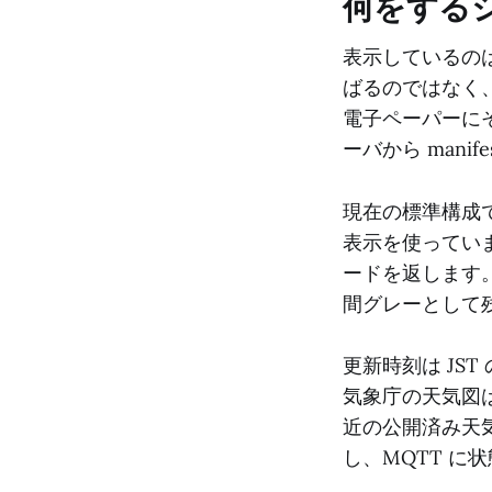
何をする
表示しているのは
ばるのではなく、
電子ペーパーにそ
ーバから mani
現在の標準構成では、W
表示を使っています。
ードを返します
間グレーとして
更新時刻は JST の 
気象庁の天気図
近の公開済み天気
し、MQTT に