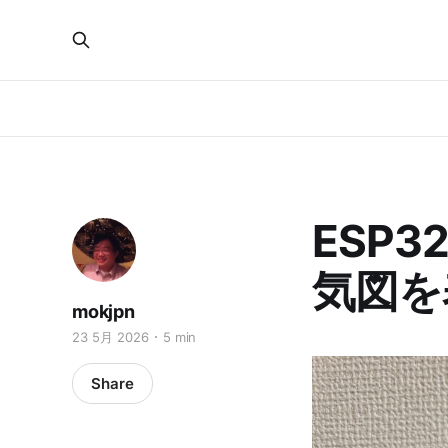
ESP
気図を
mokjpn
23 5月 2026
5 min
Share