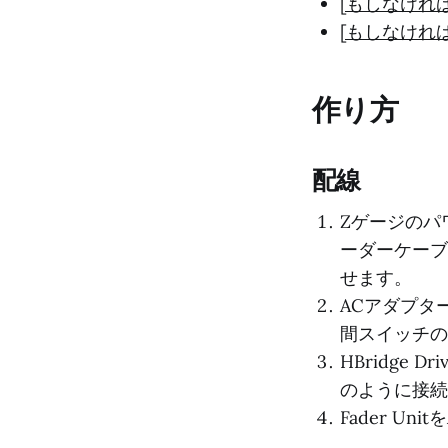
[もしなけれ
[もしなけれ
作り方
配線
Zゲージのパ
ーダーケーブ
せます。
ACアダプタ
間スイッチの
HBridge
のように接続
Fader Un