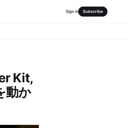
Sign in
Subscribe
r Kit,
型を動か