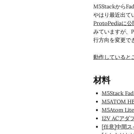
M5Stackから
やはり最近出てい
ProtoPediaに
みていますが、
行方向を変更で
動作していると
材料
M5Stack Fad
M5ATOM HBri
M5Atom Lit
12V ACアダ
[任意]中間