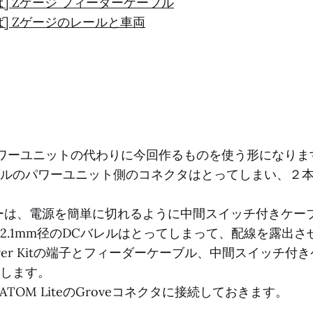
ば] Zゲージ フィーダーケーブル
ば] Zゲージのレールと車両
ワーユニットの代わりに今回作るものを使う形になりま
ルのパワーユニット側のコネクタはとってしまい、２
ーは、電源を簡単に切れるように中間スイッチ付きケー
2.1mm径のDCバレルはとってしまって、配線を露出さ
 Driver Kitの端子とフィーダーケーブル、中間スイッチ
します。
itをATOM LiteのGroveコネクタに接続しておきます。