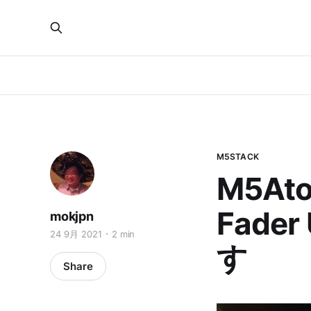
M5STACK
M5Atom
Fade
mokjpn
24 9月 2021
2 min
す
Share