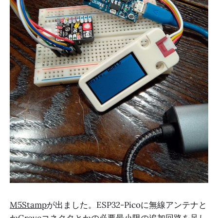
M5Stamp
が出ました。ESP32-Picoに無線アンテナと
かGroveコネクタとかの必要最小限の追加回路を足し