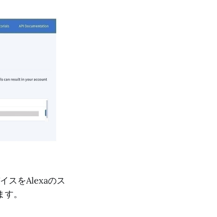
スをAlexaのス
ます。