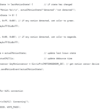
State != lastMotionState) {         // if state has changed
"Motion %s\r\n", actualMotionState?"detected":"not detected");
nState != 0) { 
, 0xff, 0x00); // if any motion detected, set color to green. 
aybuff(DisBuff); 
, 0x00, 0x80); // if any motion detected, set color to magenda. 
aybuff(DisBuff); 
e = actualMotionState;              // update last known state
ctualMillis;                        // update debounce time
nsensor &myMotionsensor = SinricPro[MOTIONSENSOR_ID]; // get motion sensor device
.sendMotionEvent(actualMotionState);
for WiFi connection
r\n[Wifi]: Connecting");
SSID, WIFI_PASS);