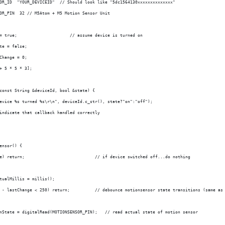
OR_ID  "YOUR_DEVICEID"  // Should look like "5dc1564130xxxxxxxxxxxxxx"
OR_PIN  32 // M5Atom + M5 Motion Sensor Unit
= true;                     // assume device is turned on
te = false;
Change = 0;
+ 5 * 5 * 3];
const String &deviceId, bool &state) {
evice %s turned %s\r\n", deviceId.c_str(), state?"on":"off");
indicate that callback handled correctly
ensor() {
e) return;                            // if device switched off...do nothing
tualMillis = millis();
 - lastChange < 250) return;          // debounce motionsensor state transitions (same as
nState = digitalRead(MOTIONSENSOR_PIN);   // read actual state of motion sensor