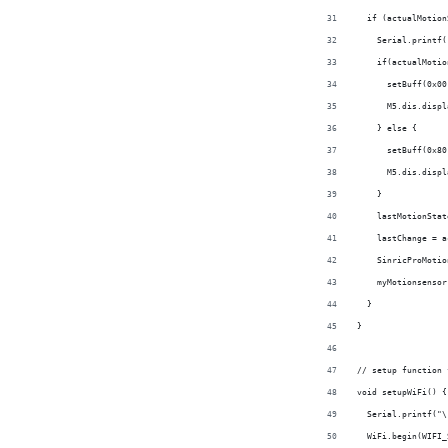
  if (actualMotion
    Serial.printf(
    if(actualMotio
      setBuff(0x00
      M5.dis.displ
    } else {
      setBuff(0x80
      M5.dis.displ
    }
    lastMotionStat
    lastChange = a
    SinricProMotio
    myMotionsensor
  }
}
// setup function 
void setupWiFi() {
  Serial.printf("\
  WiFi.begin(WIFI_