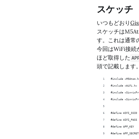
スケッチ
いつもどおり
Gis
スケッチはM5A
す。これは通常の
今回はWiFi接
ほど取得した
AP
頭で記載します
#include <M5Atom.h
#include <WiFi.h>
#include <SinricPr
#include <SinricPr
#define WIFI_SSID 
#define WIFI_PASS 
#define APP_KEY   
#define APP_SECRET