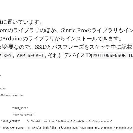
t
に置いています。
tomのライブラリのほか、Sinric Proのライブラリも
Arduinoのライブラリからインストールできます。
続が必要なので、SSIDとパスフレーズをスケッチ中に記
,
, それにデバイスID(
P_KEY
APP_SECRET
MOTIONSENSOR_I
。
>
o.h>
oMotionsensor.h>
        "YOUR_SSID"
        "YOUR_WIFIPASS"
 "YOUR_APPKEY"    // Should look like "de0bxxxx-1x3x-4x3x-ax2x-5dabxxxxxxxx"
 "YOUR_APP_SECRET" // Should look like "5f36xxxx-x3x7-4x3x-xexe-e86724a9xxxx-4c4axxxx-3x3