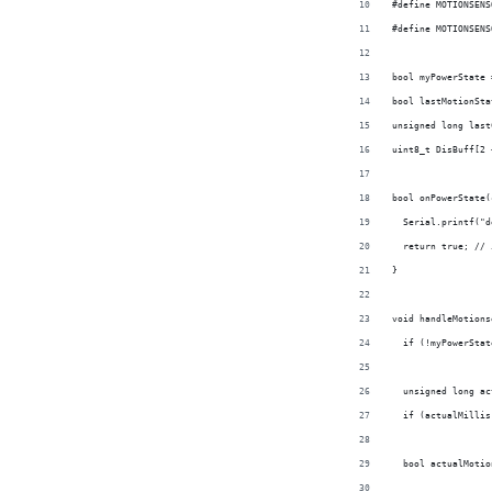
#define MOTIONSENS
#define MOTIONSENS
bool myPowerState 
bool lastMotionSta
unsigned long last
uint8_t DisBuff[2 
bool onPowerState(
  Serial.printf("d
  return true; // 
}
void handleMotions
  if (!myPowerStat
  unsigned long ac
  if (actualMillis
  bool actualMotio