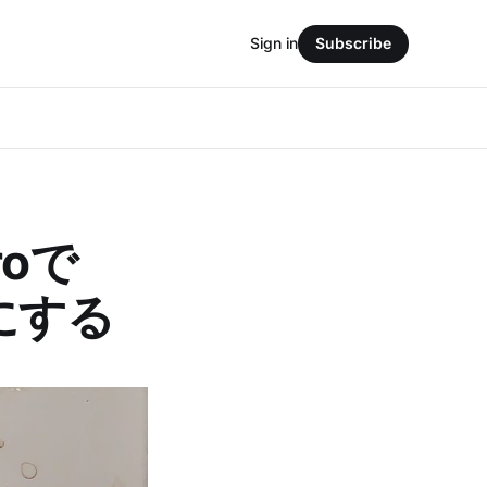
Sign in
Subscribe
roで
にする