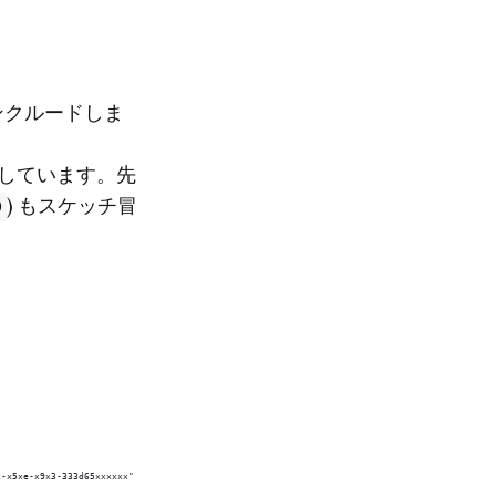
インクルードしま
載しています。先
) もスケッチ冒
D
x-x5xe-x9x3-333d65xxxxxx"