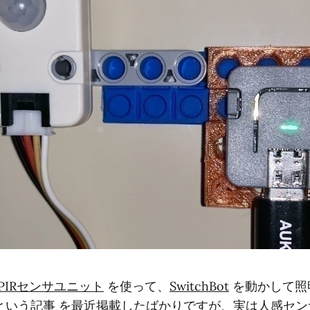
PIRセンサユニット
を使って、
SwitchBot
を動かして照
という
記事
を最近掲載したばかりですが、実は人感セン