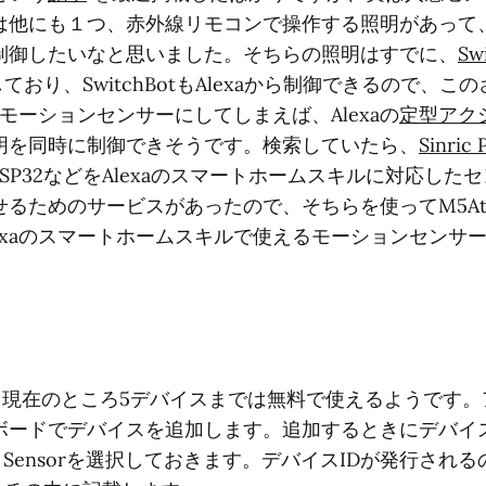
は他にも１つ、赤外線リモコンで操作する照明があって
制御したいなと思いました。そちらの照明はすでに、
Sw
しており、SwitchBotもAlexaから制御できるので、この
したモーションセンサーにしてしまえば、Alexaの
定型アク
明を同時に制御できそうです。検索していたら、
Sinric 
 PiやESP32などをAlexaのスマートホームスキルに対応し
るためのサービスがあったので、そちらを使ってM5Atom
exaのスマートホームスキルで使えるモーションセンサ
roでは、現在のところ5デバイスまでは無料で使えるようです
ボードでデバイスを追加します。追加するときにデバイ
on Sensorを選択しておきます。デバイスIDが発行され