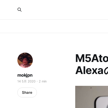
M5Ato
Ale
mokjpn
14 5月 2020
2 min
Share