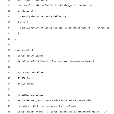
  bool result = WiFi.softAP(SSID, "ESPDisp_pass", CHANNEL, 0);
  if (!result) {
    Serial.println("AP Config failed.");
  } else {
    Serial.println("AP Config Success. Broadcasting with AP: " + String(SSID)
  }
}
void setup() {
  Serial.begin(115200);
  Serial.println("ESPNow Display for Power Consumption Meter");
  // TM1630 initialize 
  TM1630.Begin();
  TM1630.Init();
  // ESPNow initialize
  WiFi.mode(WIFI_AP);  //Set device in AP mode to begin with
  configDeviceAP();  // configure device AP mode
  Serial.print("AP MAC: "); Serial.println(WiFi.softAPmacAddress());  // This