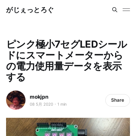
がじぇっとろぐ
ピンク極小7セグLEDシール
ドにスマートメーターから
の電力使用量データを表示
する
mokjpn
Share
08 5月 2020
1 min