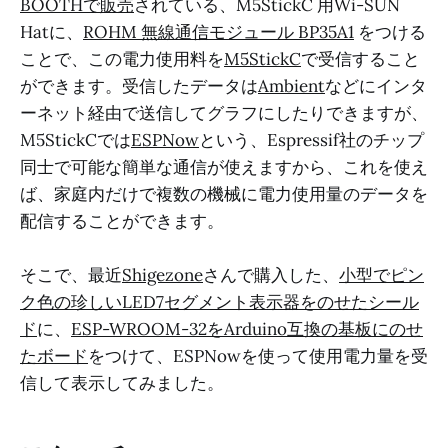
BOOTHで販売
されている、M5StickC 用Wi-SUN
Hatに、
ROHM 無線通信モジュール BP35A1
をつける
ことで、この電力使用料を
M5StickC
で受信すること
ができます。受信したデータは
Ambient
などにインタ
ーネット経由で送信してグラフにしたりできますが、
M5StickCでは
ESPNow
という、Espressif社のチップ
同士で可能な簡単な通信が使えますから、これを使え
ば、家庭内だけで複数の機械に電力使用量のデータを
配信することができます。
そこで、最近
Shigezone
さんで購入した、
小型でピン
ク色の珍しいLED7セグメント表示器をのせたシール
ド
に、
ESP-WROOM-32をArduino互換の基板にのせ
たボード
をつけて、ESPNowを使って使用電力量を受
信して表示してみました。