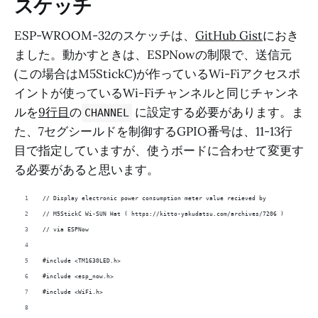
スケッチ
ESP-WROOM-32のスケッチは、
GitHub Gist
におき
ました。動かすときは、ESPNowの制限で、送信元
(この場合はM5StickC)が作っているWi-Fiアクセスポ
イントが使っているWi-Fiチャンネルと同じチャンネ
ルを
9行目
の
に設定する必要があります。ま
CHANNEL
た、7セグシールドを制御するGPIO番号は、11-13行
目で指定していますが、使うボードに合わせて変更す
る必要があると思います。
// Display electronic power consumption meter value recieved by 
// M5StickC Wi-SUN Hat ( https://kitto-yakudatsu.com/archives/7206 )
// via ESPNow
#include <TM1630LED.h>
#include <esp_now.h>
#include <WiFi.h>