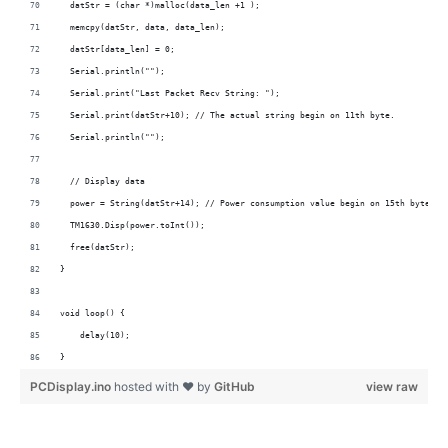
  datStr = (char *)malloc(data_len +1 );
  memcpy(datStr, data, data_len);
  datStr[data_len] = 0;
  Serial.println("");
  Serial.print("Last Packet Recv String: "); 
  Serial.print(datStr+10); // The actual string begin on 11th byte.
  Serial.println("");
  // Display data 
  power = String(datStr+14); // Power consumption value begin on 15th byte
  TM1630.Disp(power.toInt()); 
  free(datStr); 
}
void loop() {
    delay(10);
}
PCDisplay.ino
hosted with ❤ by
GitHub
view raw