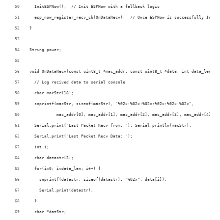
  InitESPNow();  // Init ESPNow with a fallback logic
  esp_now_register_recv_cb(OnDataRecv);  // Once ESPNow is successfully Init,
}
String power;
void OnDataRecv(const uint8_t *mac_addr, const uint8_t *data, int data_len) {
  // Log recived data to serial console
  char macStr[18];
  snprintf(macStr, sizeof(macStr), "%02x:%02x:%02x:%02x:%02x:%02x",
           mac_addr[0], mac_addr[1], mac_addr[2], mac_addr[3], mac_addr[4], m
  Serial.print("Last Packet Recv from: "); Serial.println(macStr);
  Serial.print("Last Packet Recv Data: "); 
  int i;
  char datastr[3];
  for(i=0; i<data_len; i++) {
    snprintf(datastr, sizeof(datastr), "%02x", data[i]);
    Serial.print(datastr);
  }
  char *datStr;