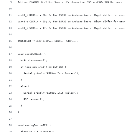
#define CHANNEL 6 // Use Same Wi-Fi channel as M5StickC+Wi-SUN Hat uses.
uint8_t DIOPin = 26; // For ESP32 on Arduino baord. Might differ for each Ard
uint8_t CLKPin = 25; // For ESP32 on Arduino baord. Might differ for each Ard
uint8_t STBPin = 17; // For ESP32 on Arduino baord. Might differ for each Ard
TM1630LED TM1630(DIOPin, CLKPin, STBPin);
void InitESPNow() {
  WiFi.disconnect();
  if (esp_now_init() == ESP_OK) {
    Serial.println("ESPNow Init Success");
  }
  else {
    Serial.println("ESPNow Init Failed");
    ESP.restart();
  }
}
void configDeviceAP() {
  char* SSID = "ESPDisp";